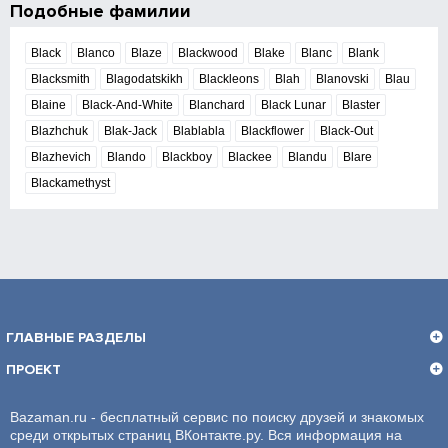
Подобные фамилии
Black
Blanco
Blaze
Blackwood
Blake
Blanc
Blank
Blacksmith
Blagodatskikh
Blackleons
Blah
Blanovski
Blau
Blaine
Black-And-White
Blanchard
Black Lunar
Blaster
Blazhchuk
Blak-Jack
Blablabla
Blackflower
Black-Out
Blazhevich
Blando
Blackboy
Blackee
Blandu
Blare
Blackamethyst
ГЛАВНЫЕ РАЗДЕЛЫ
ПРОЕКТ
Bazaman.ru - бесплатный сервис по поиску друзей и знакомых
среди открытых страниц ВКонтакте.ру. Вся информация на