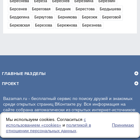
Береснева
Берёза
Береснев
Берёзкина
Берёзкин
Берсенев
Береговая
Бердник
Берестова
Бердышева
Бердюгина
Беркутова
Берникова
Березюк
Береговой
Берковская
Березова
Бережнова
Березнева
ГЛАВНЫЕ РАЗДЕЛЫ
ПРОЕКТ
Bazaman.ru - бесплатный сервис по поиску друзей и знакомых
среди открытых страниц ВКонтакте.ру. Вся информация на
сайте собрана автоматически из открытых интернет-источников:
социальная сеть ВКонтакте.ру. За достоверность информации,
Мы используем cookies. Согласиться
с
администрация сайта ответственности не несет.
использованием «сookies»
и
политикой в
Принимаю
отношении персональных данных
.
Политика обработки персональных данных