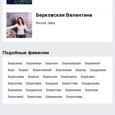
Берковская Валентина
Россия, Омск
Подобные фамилии
Березина
Бережная
Березин
Березовская
Бережной
Берг
Беркут
Березовский
Берсенева
Бергер
Бердников
Береснева
Берёза
Береснев
Берёзкина
Берёзкин
Берсенев
Береговая
Бердник
Берестова
Бердышева
Берников
Бердюгина
Беркутова
Берникова
Березюк
Береговой
Березова
Бережнова
Березнева