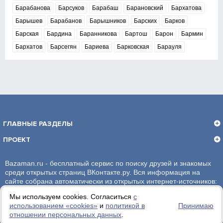
Барабанова
Барсуков
Барабаш
Барановский
Бархатова
Барышев
Барабанов
Барышников
Барских
Барков
Барская
Бардина
Баранникова
Бартош
Барон
Бармин
Бархатов
Барсегян
Бариева
Барковская
Барауля
ГЛАВНЫЕ РАЗДЕЛЫ
ПРОЕКТ
Bazaman.ru - бесплатный сервис по поиску друзей и знакомых
среди открытых страниц ВКонтакте.ру. Вся информация на
сайте собрана автоматически из открытых интернет-источников:
социальная сеть ВКонтакте.ру. За достоверность информации,
Мы используем cookies. Согласиться
с
администрация сайта ответственности не несет.
использованием «сookies»
и
политикой в
Принимаю
отношении персональных данных
.
Политика обработки персональных данных