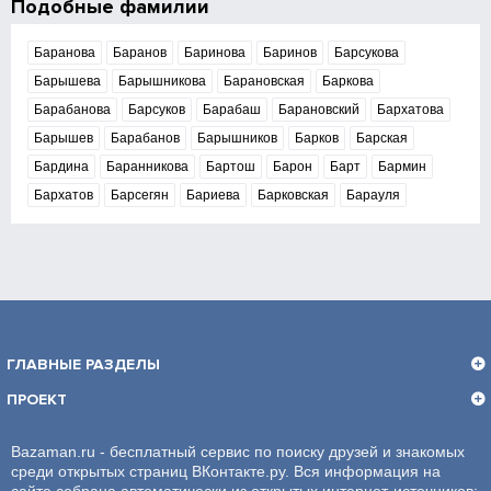
Подобные фамилии
Баранова
Баранов
Баринова
Баринов
Барсукова
Барышева
Барышникова
Барановская
Баркова
Барабанова
Барсуков
Барабаш
Барановский
Бархатова
Барышев
Барабанов
Барышников
Барков
Барская
Бардина
Баранникова
Бартош
Барон
Барт
Бармин
Бархатов
Барсегян
Бариева
Барковская
Барауля
ГЛАВНЫЕ РАЗДЕЛЫ
ПРОЕКТ
Bazaman.ru - бесплатный сервис по поиску друзей и знакомых
среди открытых страниц ВКонтакте.ру. Вся информация на