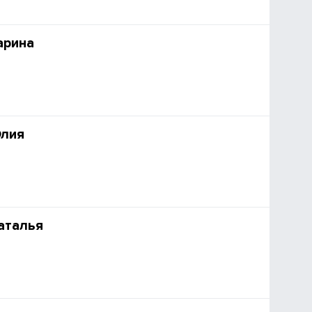
арина
Юлия
аталья