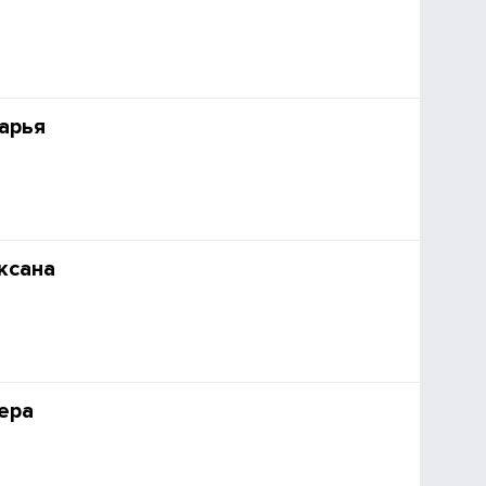
арья
ксана
ера