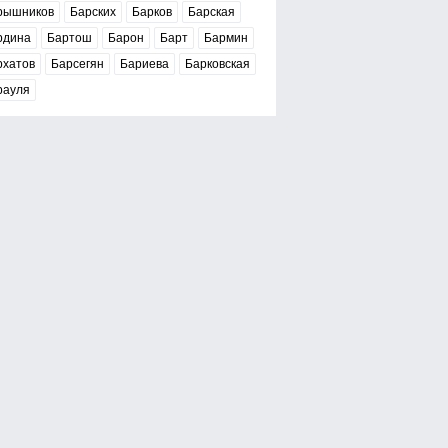
рышников
Барских
Барков
Барская
рдина
Бартош
Барон
Барт
Бармин
рхатов
Барсегян
Бариева
Барковская
рауля