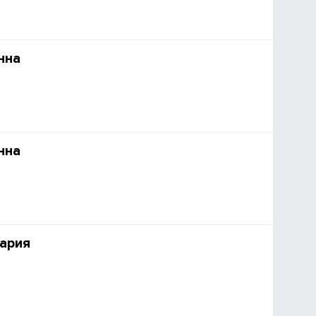
нна
нна
ария