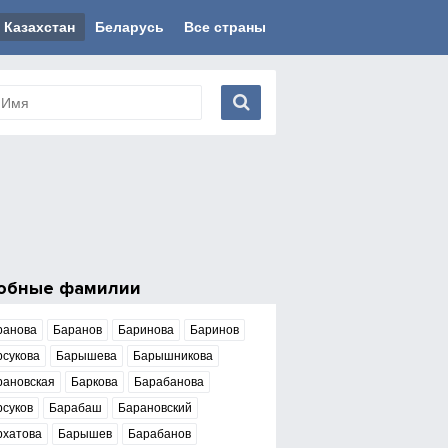
Казахстан
Беларусь
Все страны
обные фамилии
ранова
Баранов
Баринова
Баринов
рсукова
Барышева
Барышникова
рановская
Баркова
Барабанова
рсуков
Барабаш
Барановский
рхатова
Барышев
Барабанов