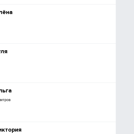
лёна
уля
льга
митров
иктория