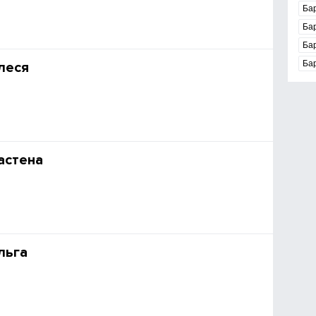
Ба
Ба
Ба
Ба
леся
астена
льга