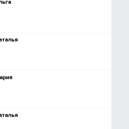
льга
аталья
ария
аталья