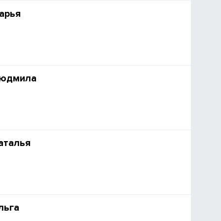
арья
Людмила
аталья
льга