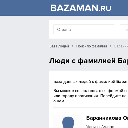
База людей
Поиск по фамилии
Баранни
Люди с фамилией Ба
База данных людей с фамилией
Бара
Вы можете воспользоваться формой вы
или городу проживания. Перейдите на
о нем.
Баранникова О
Украина, Алчевск