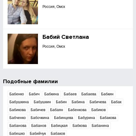
Россия, Омск
Бабий Светлана
Россия, Омск
Подобные фамилии
Бабенко
Бабич
Бабкина
Бабаев
Бабаева
Бабкин
Бабушкина
Бабушкин
Бабин
Бабина
Бабичева
Бабак
Бабикова
Бабичев
Бабаян
Бабенкова
Бабиков
Бабченко
Бабочкина
Бабинцева
Бабурина
Бабакова
Бабанова
Бабанов
Бабицкая
Бабкова
Бабанина
Бабешко
Бабийчук
Бабаков