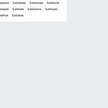
бурина
Бабакова
Бабанова
Бабанов
бицкая
Бабкова
Бабанина
Бабешко
бийчук
Бабаков