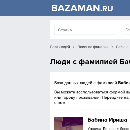
База людей
Поиск по фамилии
Бабина
Люди с фамилией Ба
База данных людей с фамилией
Баби
Вы можете воспользоваться формой вы
или городу проживания. Перейдите на
о нем.
Бабина Ириша
Украина, Белгород-Днест