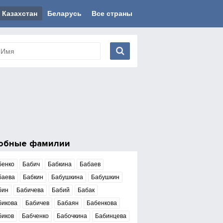
Казахстан
Беларусь
Все страны
обные фамилии
бенко
Бабич
Бабкина
Бабаев
баева
Бабкин
Бабушкина
Бабушкин
бин
Бабичева
Бабий
Бабак
бикова
Бабичев
Бабаян
Бабенкова
биков
Бабченко
Бабочкина
Бабинцева