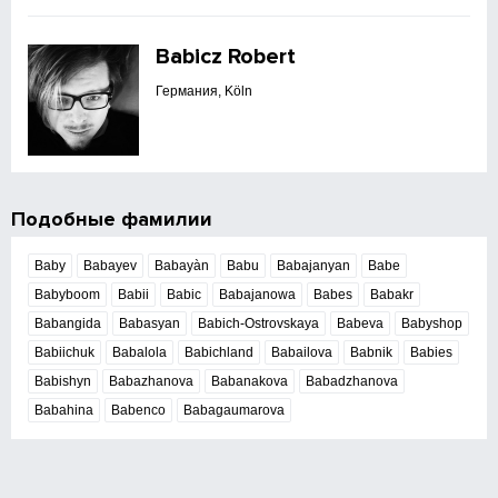
Babicz Robert
Германия, Köln
Подобные фамилии
Baby
Babayev
Babayàn
Babu
Babajanyan
Babe
Babyboom
Babii
Babic
Babajanowa
Babes
Babakr
Babangida
Babasyan
Babich-Ostrovskaya
Babeva
Babyshop
Babiichuk
Babalola
Babichland
Babailova
Babnik
Babies
Babishyn
Babazhanova
Babanakova
Babadzhanova
Babahina
Babenco
Babagaumarova