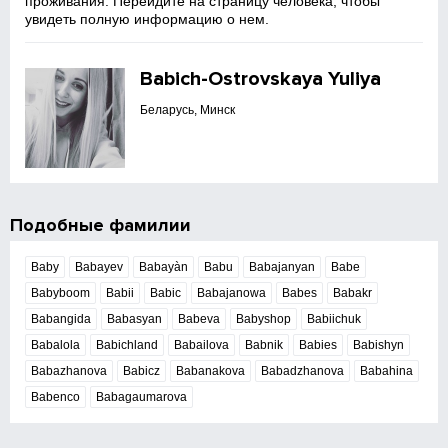
проживания. Перейдите на страницу человека, чтобы
увидеть полную информацию о нем.
Babich-Ostrovskaya Yuliya
Беларусь, Минск
Подобные фамилии
Baby
Babayev
Babayàn
Babu
Babajanyan
Babe
Babyboom
Babii
Babic
Babajanowa
Babes
Babakr
Babangida
Babasyan
Babeva
Babyshop
Babiichuk
Babalola
Babichland
Babailova
Babnik
Babies
Babishyn
Babazhanova
Babicz
Babanakova
Babadzhanova
Babahina
Babenco
Babagaumarova