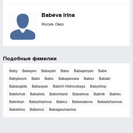
Babeva Irina
Россия, Омск
Подобные фамилии
Baby
Babayev
Babayàn
Babu
Babajanyan
Babe
Babyboom
Babii
Babic
Babajanowa
Babes
Babakr
Babangida
Babasyan
Babich-Ostrovskaya
Babyshop
Babiichuk
Babalola
Babichland
Babailova
Babnik
Babies
Babishyn
Babazhanova
Babicz
Babanakova
Babadzhanova
Babahina
Babenco
Babagaumarova