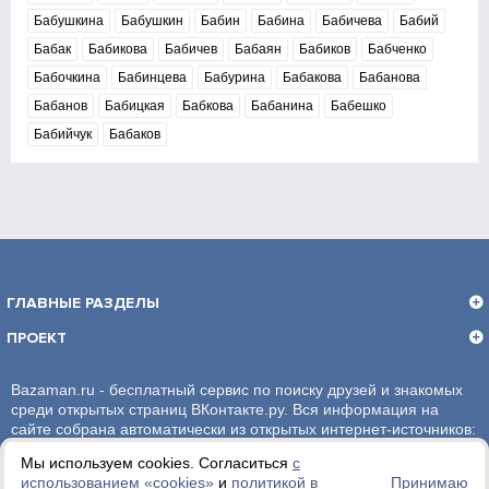
Бабушкина
Бабушкин
Бабин
Бабина
Бабичева
Бабий
Бабак
Бабикова
Бабичев
Бабаян
Бабиков
Бабченко
Бабочкина
Бабинцева
Бабурина
Бабакова
Бабанова
Бабанов
Бабицкая
Бабкова
Бабанина
Бабешко
Бабийчук
Бабаков
ГЛАВНЫЕ РАЗДЕЛЫ
ПРОЕКТ
Bazaman.ru - бесплатный сервис по поиску друзей и знакомых
среди открытых страниц ВКонтакте.ру. Вся информация на
сайте собрана автоматически из открытых интернет-источников:
социальная сеть ВКонтакте.ру. За достоверность информации,
Мы используем cookies. Согласиться
с
администрация сайта ответственности не несет.
использованием «сookies»
и
политикой в
Принимаю