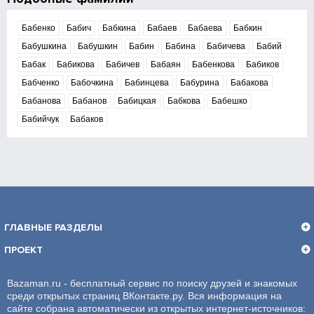
Бабенко
Бабич
Бабкина
Бабаев
Бабаева
Бабкин
Бабушкина
Бабушкин
Бабин
Бабина
Бабичева
Бабий
Бабак
Бабикова
Бабичев
Бабаян
Бабенкова
Бабиков
Бабченко
Бабочкина
Бабинцева
Бабурина
Бабакова
Бабанова
Бабанов
Бабицкая
Бабкова
Бабешко
Бабийчук
Бабаков
ГЛАВНЫЕ РАЗДЕЛЫ
ПРОЕКТ
Bazaman.ru - бесплатный сервис по поиску друзей и знакомых
среди открытых страниц ВКонтакте.ру. Вся информация на
сайте собрана автоматически из открытых интернет-источников: