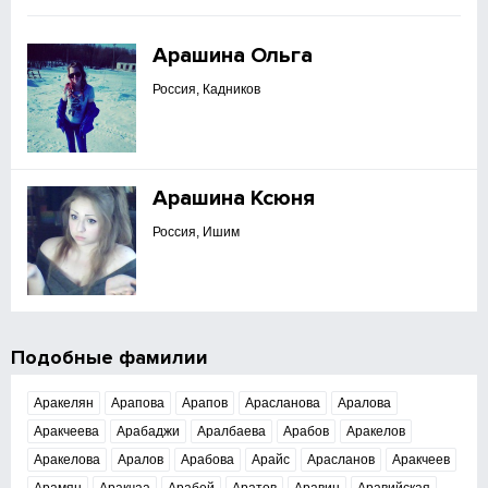
Арашина Ольга
Россия, Кадников
Арашина Ксюня
Россия, Ишим
Подобные фамилии
Аракелян
Арапова
Арапов
Арасланова
Аралова
Аракчеева
Арабаджи
Аралбаева
Арабов
Аракелов
Аракелова
Аралов
Арабова
Арайс
Арасланов
Аракчеев