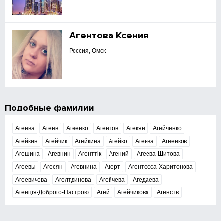
Агентова Ксения
Россия, Омск
Подобные фамилии
Агеева
Агеев
Агеенко
Агентов
Агекян
Агейченко
Агейкин
Агейчик
Агейкина
Агейко
Агеєва
Агеенков
Агешина
Агевнин
Агенттік
Агений
Агеева-Шитова
Агеевы
Агесян
Агевнина
Агерт
Агентесса-Харитонова
Агеевичева
Агелтдинова
Агейчева
Агедаева
Агенція-Доброго-Настрою
Агей
Агейчикова
Агенств