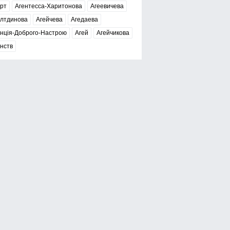
рт
Агентесса-Харитонова
Агеевичева
елтдинова
Агейчева
Агедаева
нція-Доброго-Настрою
Агей
Агейчикова
нств