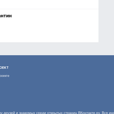
антин
ОЕКТ
роекте
ку друзей и знакомых среди открытых страниц ВКонтакте.ру. Вся и