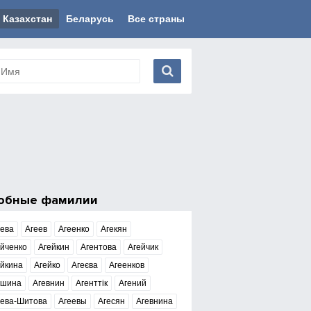
Казахстан
Беларусь
Все страны
обные фамилии
еева
Агеев
Агеенко
Агекян
йченко
Агейкин
Агентова
Агейчик
ейкина
Агейко
Агеєва
Агеенков
ешина
Агевнин
Агенттік
Агений
еева-Шитова
Агеевы
Агесян
Агевнина