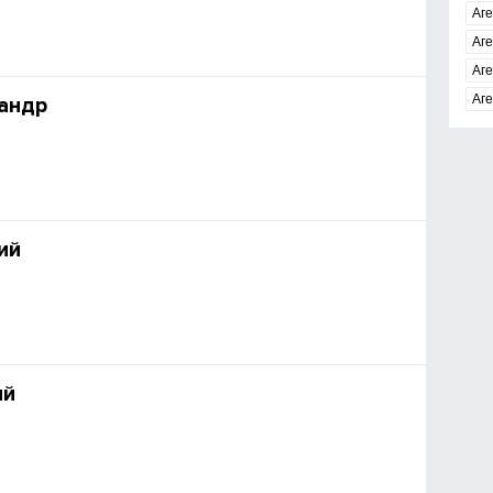
Аге
Аг
Аге
Аге
андр
ий
ий