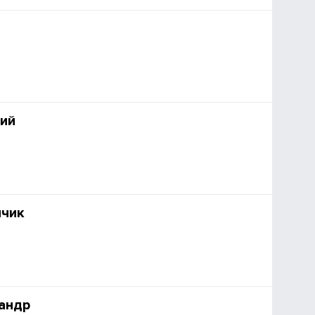
ий
нчик
андр