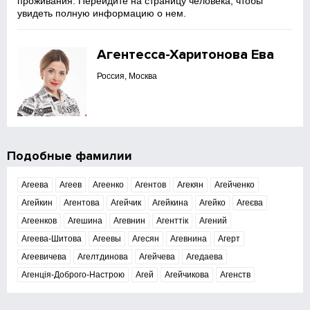
проживания. Перейдите на страницу человека, чтобы
увидеть полную информацию о нем.
Агентесса-Харитонова Ева
Россия, Москва
Подобные фамилии
Агеева
Агеев
Агеенко
Агентов
Агекян
Агейченко
Агейкин
Агентова
Агейчик
Агейкина
Агейко
Агеєва
Агеенков
Агешина
Агевнин
Агенттік
Агений
Агеева-Шитова
Агеевы
Агесян
Агевнина
Агерт
Агеевичева
Агелтдинова
Агейчева
Агедаева
Агенція-Доброго-Настрою
Агей
Агейчикова
Агенств