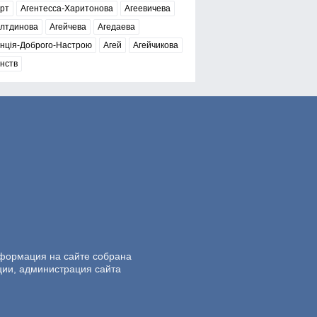
рт
Агентесса-Харитонова
Агеевичева
елтдинова
Агейчева
Агедаева
нція-Доброго-Настрою
Агей
Агейчикова
нств
нформация на сайте собрана
ции, администрация сайта