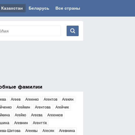
Казахстан
Беларусь
Все страны
обные фамилии
еева
Агеев
Агеенко
Агентов
Агекян
йченко
Агейкин
Агентова
Агейчик
ейкина
Агейко
Агеєва
Агеенков
ешина
Агевнин
Агенттік
еева-Шитова
Агеевы
Агесян
Агевнина