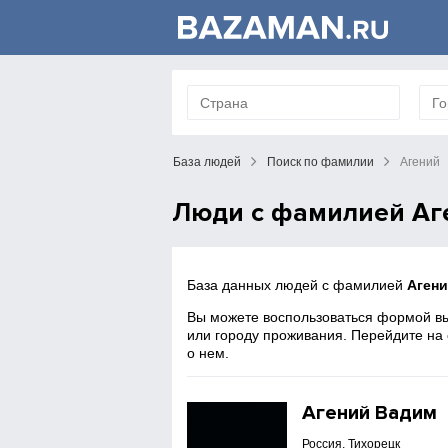
База людей
Поиск по фамилии
Агений
Люди с фамилией Аг
База данных людей с фамилией
Аген
Вы можете воспользоваться формой вы
или городу проживания. Перейдите на
о нем.
Агений Вадим
Россия, Тихорецк