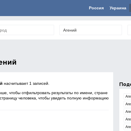
Россия
Украина
ений
ий
насчитывает 1 записей.
Под
ше, чтобы отфильтровать результаты по имени, стране
Аг
 страницу человека, чтобы увидеть полную информацию
Аге
Аг
Аг
Аг