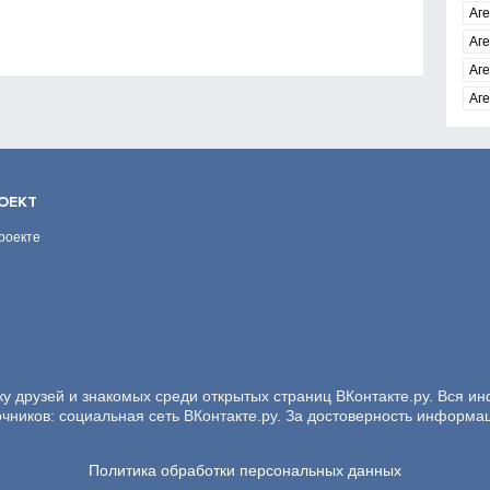
Аге
Аг
Аге
Аге
ОЕКТ
роекте
ку друзей и знакомых среди открытых страниц ВКонтакте.ру. Вся и
очников: социальная сеть ВКонтакте.ру. За достоверность информа
Политика обработки персональных данных