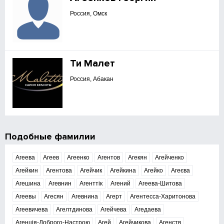
Россия, Омск
Ти Малет
Россия, Абакан
Подобные фамилии
Агеева
Агеев
Агеенко
Агентов
Агекян
Агейченко
Агейкин
Агентова
Агейчик
Агейкина
Агейко
Агеєва
Агешина
Агевнин
Агенттік
Агений
Агеева-Шитова
Агеевы
Агесян
Агевнина
Агерт
Агентесса-Харитонова
Агеевичева
Агелтдинова
Агейчева
Агедаева
Агенція-Доброго-Настрою
Агей
Агейчикова
Агенств