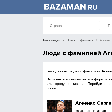
База людей
Поиск по фамилии
Агеенко
Люди с фамилией Аг
База данных людей с фамилией
Агеен
Вы можете воспользоваться формой вы
или городу проживания. Перейдите на
о нем.
Агеенко Серге
Казахстан, Павлодар