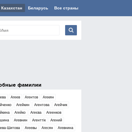
Казахстан
Беларусь
Все страны
обные фамилии
еева
Агеев
Агентов
Агекян
йченко
Агейкин
Агентова
Агейчик
ейкина
Агейко
Агеєва
Агеенков
ешина
Агевнин
Агенттік
Агений
еева-Шитова
Агеевы
Агесян
Агевнина