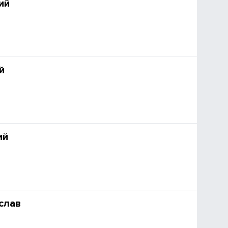
ий
й
ий
слав