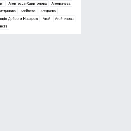
рт
Агентесса-Харитонова
Агеевичева
елтдинова
Агейчева
Агедаева
нція-Доброго-Настрою
Агей
Агейчикова
нств