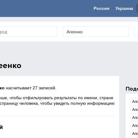
Россия
Украина
еенко
ко
насчитывает 27 записей.
Под
ше, чтобы отфильтровать результаты по имени, стране
Аг
 страницу человека, чтобы увидеть полную информацию
Аге
Аг
й
Аг
Аг