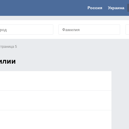
Россия
Украина
траница 5
илии