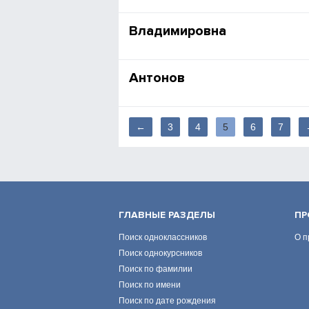
Владимировна
Антонов
←
3
4
5
6
7
ГЛАВНЫЕ РАЗДЕЛЫ
ПР
Поиск одноклассников
О п
Поиск однокурсников
Поиск по фамилии
Поиск по имени
Поиск по дате рождения