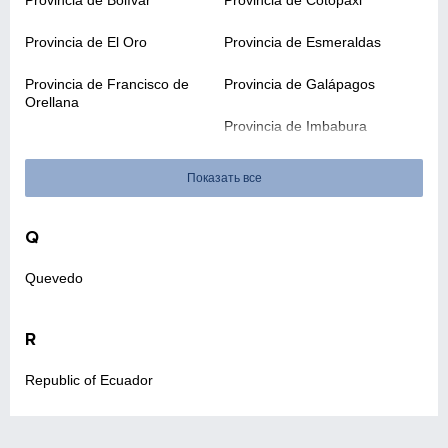
Provincia de Bolívar
Provincia de Cotopaxi
Provincia de El Oro
Provincia de Esmeraldas
Provincia de Francisco de
Provincia de Galápagos
Orellana
Provincia de Imbabura
Provincia del Azuay
Provincia del Cañar
Показать все
Provincia del Carchi
Provincia del Chimborazo
Q
Provincia del Guayas
Provincia de Loja
Quevedo
Provincia de Los Ríos
Provincia del Pastaza
Provincia del Tungurahua
R
Provincia de Manabí
Provincia de Morona
Provincia de Napo
Republic of Ecuador
Santiago
Provincia de Pichincha