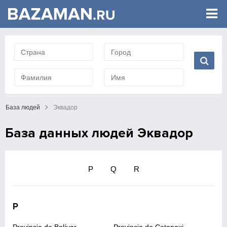
База людей
Эквадор
База данных людей Эквадор
P
Q
R
P