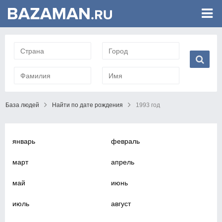
База людей
Найти по дате рождения
1993 год
январь
февраль
март
апрель
май
июнь
июль
август