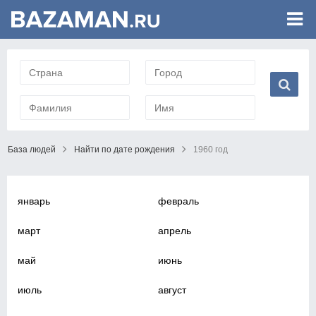
База людей
Найти по дате рождения
1960 год
январь
февраль
март
апрель
май
июнь
июль
август