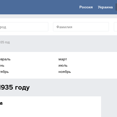
Россия
Украина
935 год
враль
март
нь
июль
тябрь
ноябрь
935 году
а