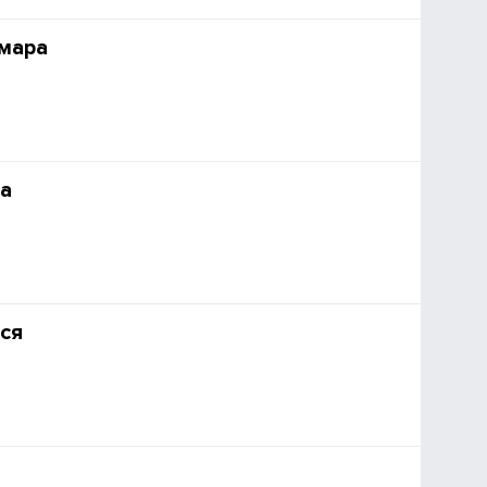
мара
а
ся