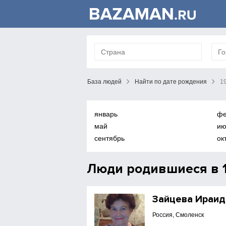
База людей
Найти по дате рождения
1
январь
фе
май
ию
сентябрь
ок
Люди родившиеся в 1
Зайцева Ираид
Россия, Смоленск