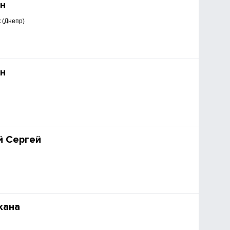
н
 (Днепр)
н
й Сергей
жана