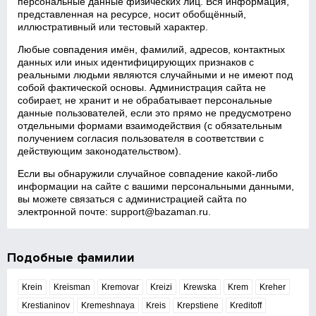
персональные данные физических лиц. Вся информация,
представленная на ресурсе, носит обобщённый,
иллюстративный или тестовый характер.
Любые совпадения имён, фамилий, адресов, контактных
данных или иных идентифицирующих признаков с
реальными людьми являются случайными и не имеют под
собой фактической основы. Администрация сайта не
собирает, не хранит и не обрабатывает персональные
данные пользователей, если это прямо не предусмотрено
отдельными формами взаимодействия (с обязательным
получением согласия пользователя в соответствии с
действующим законодательством).
Если вы обнаружили случайное совпадение какой‑либо
информации на сайте с вашими персональными данными,
вы можете связаться с администрацией сайта по
электронной почте:
support@bazaman.ru
.
Подобные фамилии
Krein
Kreisman
Kremovar
Kreizi
Krewska
Krem
Kreher
Krestianinov
Kremeshnaya
Kreis
Krepstiene
Kreditoff