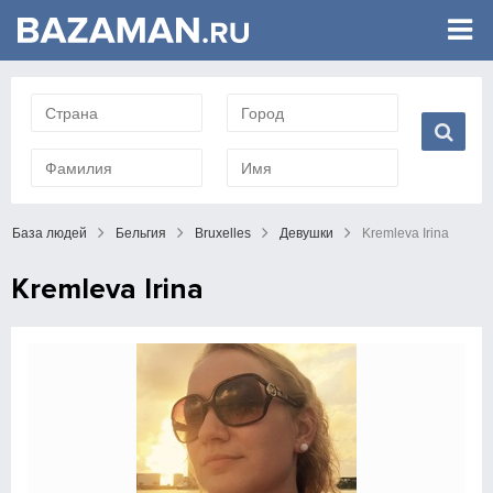
База людей
Бельгия
Bruxelles
Девушки
Kremleva Irina
Kremleva Irina