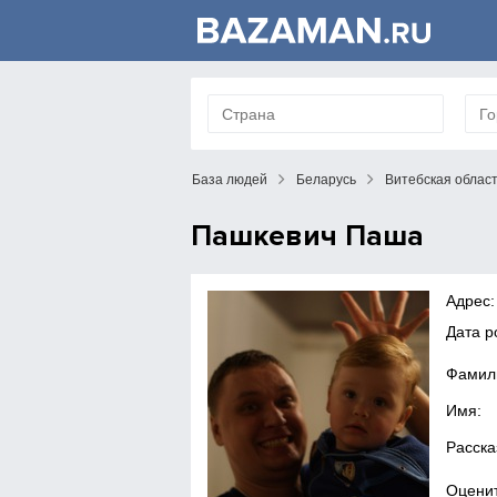
База людей
Беларусь
Витебская облас
Пашкевич Паша
Адрес:
Дата 
Фамил
Имя:
Расска
Оценит