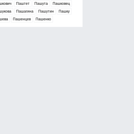
шкович
Паштет
Пашута
Пашковец
шукова
Пашагина
Пашутин
Пашку
шева
Пашенцев
Пашенко