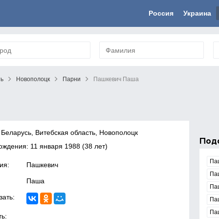
Россия
Украина
ть
Новополоцк
Парни
Пашкевич Паша
 Беларусь, Витебская область, Новополоцк
Под
рождения:
11 января 1988
(38 лет)
Па
ия:
Пашкевич
Па
Паша
Па
зать:
Па
Па
ь: