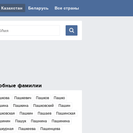
Казахстан
Беларусь
Все страны
обные фамилии
шкова
Пашкевич
Пашков
Пашко
шина
Пашкина
Пашковский
Пашин
шковская
Пашкин
Пашаев
Пашинская
шинин
Пашук
Пашнина
Пашинина
шкурная
Пашкеева
Пашенцева